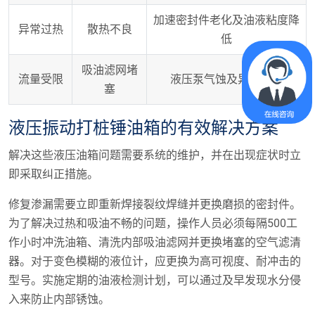
加速密封件老化及油液粘度降
异常过热
散热不良
低
吸油滤网堵
流量受限
液压泵气蚀及异常噪音
塞
液压振动打桩锤油箱的有效解决方案
解决这些液压油箱问题需要系统的维护，并在出现症状时立
即采取纠正措施。
修复渗漏需要立即重新焊接裂纹焊缝并更换磨损的密封件。
为了解决过热和吸油不畅的问题，操作人员必须每隔500工
作小时冲洗油箱、清洗内部吸油滤网并更换堵塞的空气滤清
器。对于变色模糊的液位计，应更换为高可视度、耐冲击的
型号。实施定期的油液检测计划，可以通过及早发现水分侵
入来防止内部锈蚀。