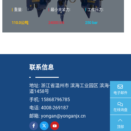
|
重量:
|
最小夹紧力:
|
工作压力:
110.0公吨
24000 kN
250 bar
联系信息
地址:
浙江省温州市 滨海工业园区 滨海一
道1458号
电子邮件
手机:
15868796785
电话:
4008-269187
在线询盘
邮箱:
yongan@yonganjx.cn
顶部