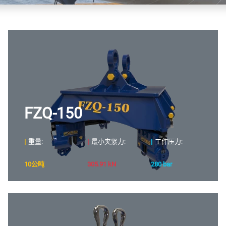
FZQ-150
|
重量:
|
最小夹紧力:
|
工作压力:
10公吨
305.91 kN
280 bar