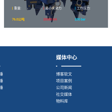
|
重量:
|
最小夹紧力:
|
工作压力:
76.0公吨
20000 kN
250 bar
媒体中心
锤
博客软文
锤
项目案例
锤
公司新闻
社交媒体
物料库