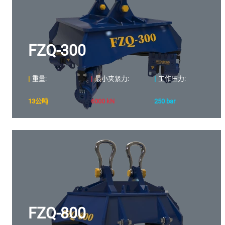
FZQ-300
|
重量:
|
最小夹紧力:
|
工作压力:
13公吨
6000 kN
250 bar
FZQ-800