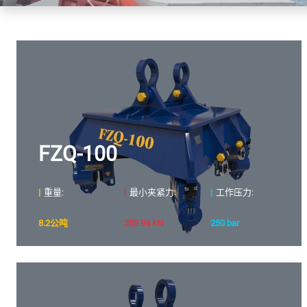
FZQ-100
|
重量:
|
最小夹紧力:
|
工作压力:
8.2公吨
203.94 kN
250 bar