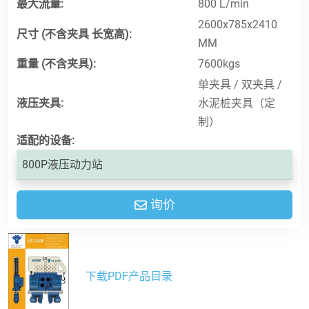
最大流量:
800 L/min
2600x785x2410
尺寸 (不含夹具 长宽高):
MM
重量 (不含夹具):
7600kgs
单夹具 / 双夹具 /
液压夹具:
水泥桩夹具（定
制）
适配的设备:
800P液压动力站
询价
下载PDF产品目录