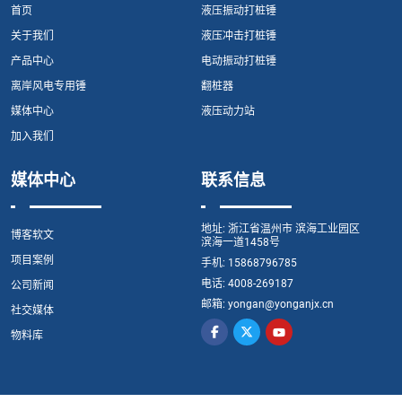
首页
液压振动打桩锤
关于我们
液压冲击打桩锤
产品中心
电动振动打桩锤
离岸风电专用锤
翻桩器
媒体中心
液压动力站
加入我们
媒体中心
联系信息
地址:
浙江省温州市 滨海工业园区
博客软文
滨海一道1458号
项目案例
手机:
15868796785
电话:
4008-269187
公司新闻
邮箱:
yongan@yonganjx.cn
社交媒体
物料库