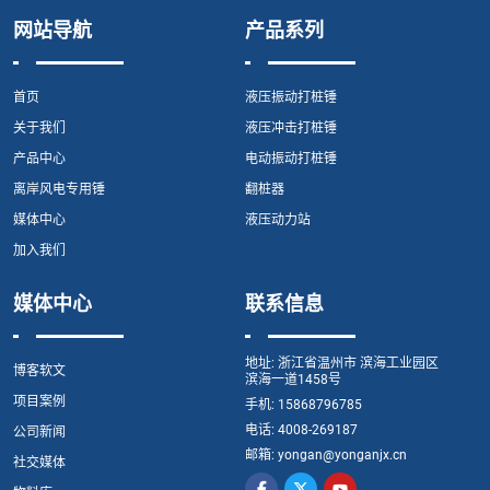
网站导航
产品系列
首页
液压振动打桩锤
关于我们
液压冲击打桩锤
产品中心
电动振动打桩锤
离岸风电专用锤
翻桩器
媒体中心
液压动力站
加入我们
媒体中心
联系信息
地址:
浙江省温州市 滨海工业园区
博客软文
滨海一道1458号
项目案例
手机:
15868796785
电话:
4008-269187
公司新闻
邮箱:
yongan@yonganjx.cn
社交媒体