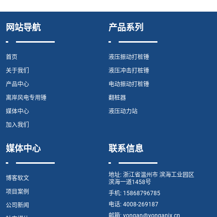
网站导航
产品系列
首页
液压振动打桩锤
关于我们
液压冲击打桩锤
产品中心
电动振动打桩锤
离岸风电专用锤
翻桩器
媒体中心
液压动力站
加入我们
媒体中心
联系信息
地址:
浙江省温州市 滨海工业园区
博客软文
滨海一道1458号
项目案例
手机:
15868796785
电话:
4008-269187
公司新闻
邮箱:
yongan@yonganjx.cn