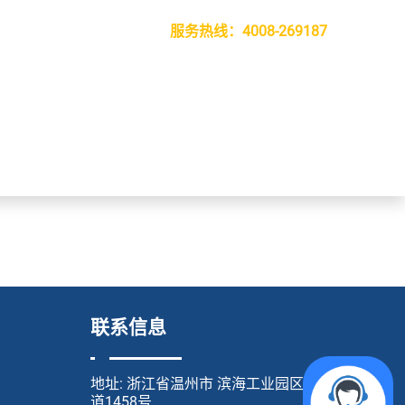
体中心
加入我们
服务热线：4008-269187
语言
联系信息
地址:
浙江省温州市 滨海工业园区 滨海一
道1458号