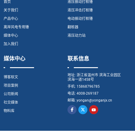
首页
液压振动打桩锤
关于我们
液压冲击打桩锤
产品中心
电动振动打桩锤
离岸风电专用锤
翻桩器
媒体中心
液压动力站
加入我们
媒体中心
联系信息
地址:
浙江省温州市 滨海工业园区
博客软文
滨海一道1458号
项目案例
手机:
15868796785
电话:
4008-269187
公司新闻
邮箱:
yongan@yonganjx.cn
社交媒体
物料库