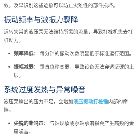
效。及早识别这些迹象可以防止灾难性的部件损坏。
振动频率与激振力骤降
运转失常的液压泵无法维持所需的流量，导致打桩机失去打
桩动力。
频率降低：
每分钟的振动次数明显低于标准运行范围。
振幅减弱：
垂直位移变弱，导致设备无法穿透坚硬的土
层。
系统过度发热与异常噪音
液压泵输出的压力不足，会增加
液压振动打桩锤
内部的摩
擦。
尖锐的嘶鸣声：
气蚀现象或泵轴承磨损会产生高频的金
属噪音。