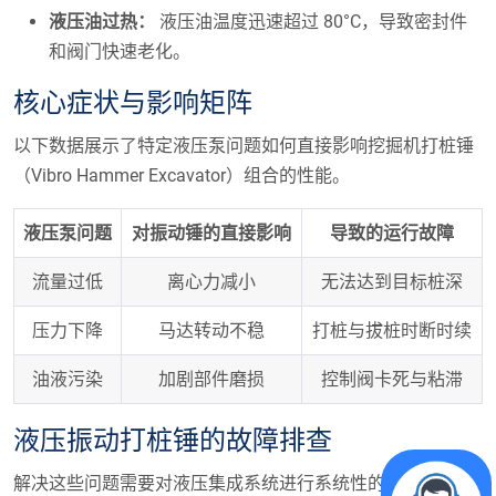
液压油过热：
液压油温度迅速超过 80°C，导致密封件
和阀门快速老化。
核心症状与影响矩阵
以下数据展示了特定液压泵问题如何直接影响挖掘机打桩锤
（Vibro Hammer Excavator）组合的性能。
液压泵问题
对振动锤的直接影响
导致的运行故障
流量过低
离心力减小
无法达到目标桩深
压力下降
马达转动不稳
打桩与拔桩时断时续
油液污染
加剧部件磨损
控制阀卡死与粘滞
液压振动打桩锤的故障排查
解决这些问题需要对液压集成系统进行系统性的检查。技术