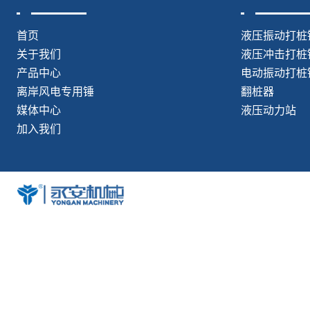
首页
液压振动打桩
关于我们
液压冲击打桩
产品中心
电动振动打桩
离岸风电专用锤
翻桩器
媒体中心
液压动力站
加入我们